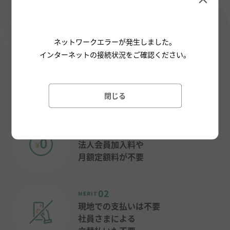
CORPORATE CONTRACT
ネットワークエラーが発生しました。
法人会員について
インターネットの接続状況をご確認ください。
エキナカ・エキチカにあるSTATION BOOTHで
外出時のスキマ時間を有効活用しませんか
閉じる
01
MERIT
法人会員加入料や
月額定額料が不要
02
MERIT
現地での支払いは不要
社員さまによる