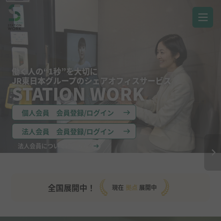
働く人の“1秒”を大切に
JR東日本グループのシェアオフィスサービス
STATION WORK
個人会員 会員登録/ログイン
法人会員 会員登録/ログイン
法人会員についてはこちら
全国展開中！
現在
拠点
展開中